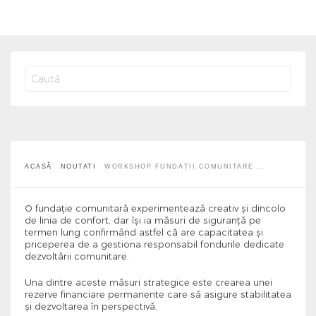
Workshop Fundații Comunitare –
Endowment Building
ACASĂ
NOUTATI
WORKSHOP FUNDAȚII COMUNITARE …
O fundație comunitară experimentează creativ și dincolo
de linia de confort, dar își ia măsuri de siguranță pe
termen lung confirmând astfel că are capacitatea și
priceperea de a gestiona responsabil fondurile dedicate
dezvoltării comunitare.
Una dintre aceste măsuri strategice este crearea unei
rezerve financiare permanente care să asigure stabilitatea
și dezvoltarea în perspectivă.