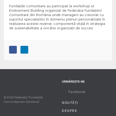
Fundațiile comunitare au participat la workshop-ul
Endowment Building organizat de Federația Fundațiilor
Comunitare din România unde managerii au creionat cu
suportul specialiștilor în domeniu planuri personalizate în
realizarea acestei rezerve, componentă vitală în strategia
de sustenabilitate a oricărei organizații de succes.
URMĂREȘTE-NE
Facebook
© 2026 Federația "Fundațiile
Comunitare din România".
NOUTĂȚI
DESPRE