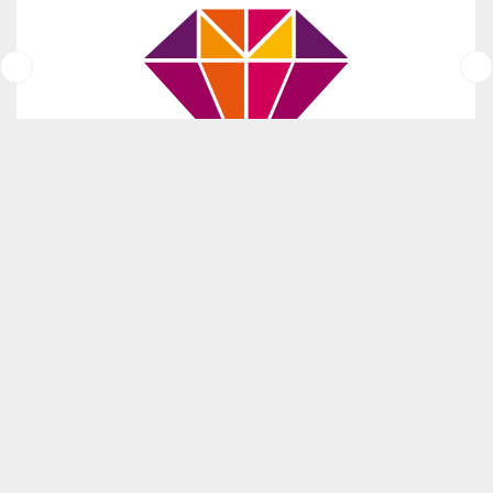
de județe acoperite de programele fundațiilor comunitare
Evenimente în rețeaua
Fundațiilor Comunitare din
România