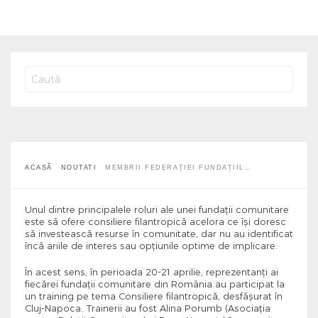
Membrii Federației Fundațiile Comunitare
din România se specializează în
consiliere filantropică
ACASĂ
NOUTATI
MEMBRII FEDERAȚIEI FUNDAȚIIL…
Unul dintre principalele roluri ale unei fundații comunitare
este să ofere consiliere filantropică acelora ce își doresc
să investească resurse în comunitate, dar nu au identificat
încă ariile de interes sau opțiunile optime de implicare.
În acest sens, în perioada 20-21 aprilie, reprezentanți ai
fiecărei fundații comunitare din România au participat la
un training pe tema Consiliere filantropică, desfășurat în
Cluj-Napoca. Trainerii au fost Alina Porumb (Asociația