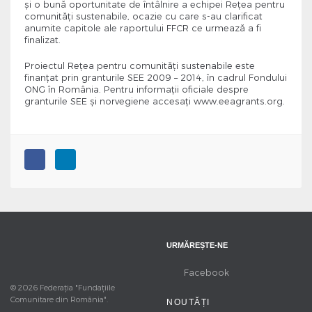
și o bună oportunitate de întâlnire a echipei Rețea pentru
comunități sustenabile, ocazie cu care s-au clarificat
anumite capitole ale raportului FFCR ce urmează a fi
finalizat.
Proiectul Rețea pentru comunități sustenabile este
finanțat prin granturile SEE 2009 – 2014, în cadrul Fondului
ONG în România. Pentru informaţii oficiale despre
granturile SEE şi norvegiene accesaţi www.eeagrants.org.
URMĂREȘTE-NE
Facebook
© 2026 Federația "Fundațiile
Comunitare din România".
NOUTĂȚI