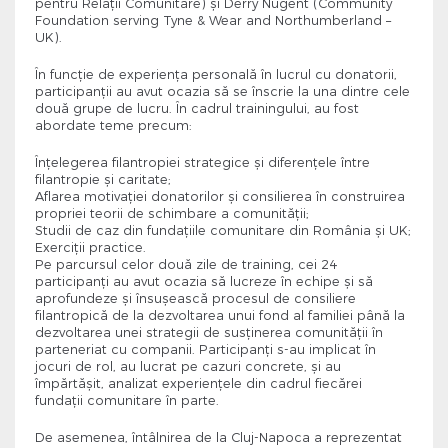
pentru Relații Comunitare) și Derry Nugent (Community
Foundation serving Tyne & Wear and Northumberland –
UK).
În funcție de experiența personală în lucrul cu donatorii,
participanții au avut ocazia să se înscrie la una dintre cele
două grupe de lucru. În cadrul trainingului, au fost
abordate teme precum:
Înțelegerea filantropiei strategice și diferențele între
filantropie și caritate;
Aflarea motivației donatorilor și consilierea în construirea
propriei teorii de schimbare a comunității;
Studii de caz din fundațiile comunitare din România și UK;
Exerciții practice.
Pe parcursul celor două zile de training, cei 24
participanți au avut ocazia să lucreze în echipe și să
aprofundeze și însușească procesul de consiliere
filantropică de la dezvoltarea unui fond al familiei până la
dezvoltarea unei strategii de susținerea comunității în
parteneriat cu companii. Participanți s-au implicat în
jocuri de rol, au lucrat pe cazuri concrete, și au
împărtășit, analizat experiențele din cadrul fiecărei
fundații comunitare în parte.
De asemenea, întâlnirea de la Cluj-Napoca a reprezentat