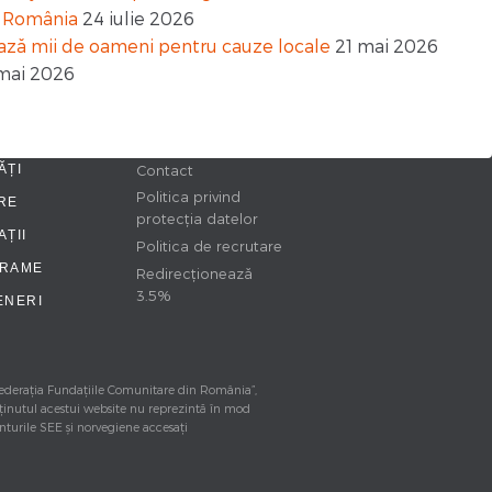
in România
24 iulie 2026
zează mii de oameni pentru cauze locale
21 mai 2026
mai 2026
ĂȚI
Contact
Politica privind
RE
protecția datelor
ȚII
Politica de recrutare
RAME
Redirecționează
3.5%
ENERI
 Federația Fundațiile Comunitare din România”,
ţinutul acestui website nu reprezintă în mod
anturile SEE şi norvegiene accesaţi