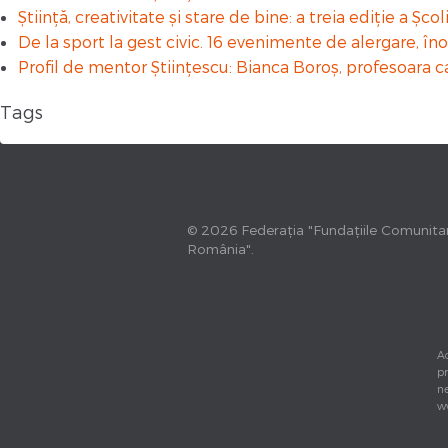
Știință, creativitate și stare de bine: a treia ediție a
De la sport la gest civic. 16 evenimente de alergare, î
Profil de mentor Științescu: Bianca Boroș, profesoara c
Tags
© 2026 Federația "Fundațiile Comunita
România".
Ac
pr
ne
w