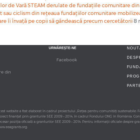
 Școlilor de Vară STEAM derulate de fundațiile comunitare d
not sau ciclism din rețeaua fundațiilor comunitare mobili
are îi învață pe copii să gândească precum cercetătorii
8 
URMĂREȘTE-NE
NOUT
DESP
Facebook
FUNDA
re din
PROG
PART
est website a fost elaborat în cadrul proiectului „Rețea pentru comunități sustenabile:
oiect finanţat prin granturile SEE 2009 – 2014, în cadrul Fondului ONG în România. Con
cesar poziţia oficială a granturilor SEE 2009 – 2014. Pentru informaţii oficiale despre gr
ww.eeagrants.org.