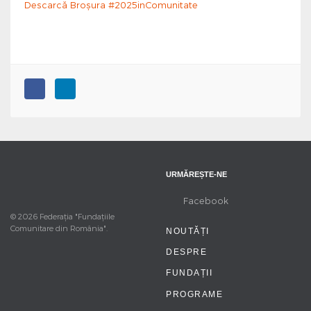
Descarcă Broșura #2025inComunitate
URMĂREȘTE-NE
Facebook
© 2026 Federația "Fundațiile
Comunitare din România".
NOUTĂȚI
DESPRE
FUNDAȚII
PROGRAME