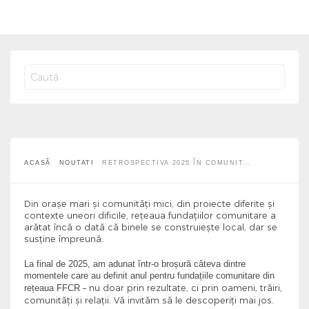
Retrospectiva 2025 în comunitate
ACASĂ
NOUTATI
RETROSPECTIVA 2025 ÎN COMUNIT…
Din orașe mari și comunități mici, din proiecte diferite și
contexte uneori dificile, rețeaua fundațiilor comunitare a
arătat încă o dată că binele se construiește local, dar se
susține împreună.
La final de 2025, am adunat într-o broșură câteva dintre
momentele care au definit anul pentru fundațiile comunitare din
– nu doar prin rezultate, ci prin oameni, trăiri,
rețeaua FFCR
comunități și relații. Vă invităm să le descoperiți mai jos.