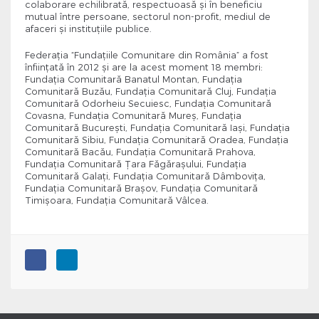
colaborare echilibrată, respectuoasă şi în beneficiu
mutual între persoane, sectorul non-profit, mediul de
afaceri şi instituţiile publice.
Federaţia “Fundaţiile Comunitare din România” a fost
înființată în 2012 și are la acest moment 18 membri:
Fundația Comunitară Banatul Montan, Fundația
Comunitară Buzău, Fundația Comunitară Cluj, Fundația
Comunitară Odorheiu Secuiesc, Fundația Comunitară
Covasna, Fundația Comunitară Mureș, Fundația
Comunitară București, Fundația Comunitară Iași, Fundația
Comunitară Sibiu, Fundația Comunitară Oradea, Fundația
Comunitară Bacău, Fundația Comunitară Prahova,
Fundația Comunitară Țara Făgărașului, Fundația
Comunitară Galați, Fundația Comunitară Dâmbovița,
Fundația Comunitară Brașov, Fundația Comunitară
Timișoara, Fundația Comunitară Vâlcea.