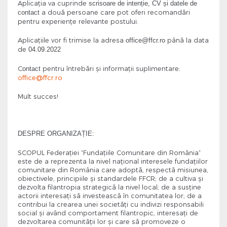
Aplicația va cuprinde
scrisoare de intenție, CV și datele de
a două persoane care pot oferi recomandări
contact
pentru experiențe relevante postului.
Aplicațiile vor fi trimise la adresa
până la data
office@ffcr.ro
de
04.09.2022
C
pentru întrebări și informații suplimentare:
ontact
office@ffcr.ro
Mult succes!
DESPRE ORGANIZAȚIE:
SCOPUL Federaţiei “Fundaţiile Comunitare din România”
este de a reprezenta la nivel naţional interesele fundaţiilor
comunitare din România care adoptă, respectă misiunea,
obiectivele, principiile şi standardele FFCR; de a cultiva şi
dezvolta filantropia strategică la nivel local; de a susţine
actorii interesaţi să investească în comunitatea lor; de a
contribui la crearea unei societăţi cu indivizi responsabili
social şi având comportament filantropic, interesaţi de
dezvoltarea comunităţii lor şi care să promoveze o