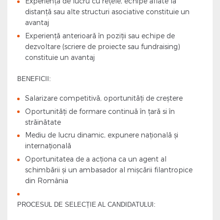
Experiența de lucru cu rețele, echipe aflate la
distanță sau alte structuri asociative constituie un
avantaj
Experiență anterioară în poziții sau echipe de
dezvoltare (scriere de proiecte sau fundraising)
constituie un avantaj
BENEFICII:
Salarizare competitivă, oportunități de creștere
Oportunități de formare continuă în țară si în
străinătate
Mediu de lucru dinamic, expunere națională și
internațională
Oportunitatea de a acționa ca un agent al
schimbării și un ambasador al mișcării filantropice
din România
PROCESUL DE SELECȚIE AL CANDIDATULUI: