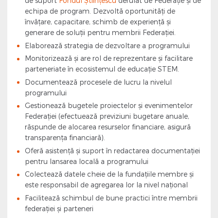
de suport
Fondul Științescu
derulat de Federație și de
echipa de program. Dezvoltă oportunități de
învățare, capacitare, schimb de experiență și
generare de soluții pentru membrii Federației.
Elaborează strategia de dezvoltare a programului
Monitorizează și are rol de reprezentare și facilitare
parteneriate în ecosistemul de educație STEM.
Documentează procesele de lucru la nivelul
programului
Gestionează bugetele proiectelor și evenimentelor
Federației (efectuează previziuni bugetare anuale,
răspunde de alocarea resurselor financiare, asigură
transparența financiară).
Oferă asistență și suport în redactarea documentației
pentru lansarea locală a programului
Colectează datele cheie de la fundațiile membre și
este responsabil de agregarea lor la nivel național
Facilitează schimbul de bune practici între membrii
federației și parteneri