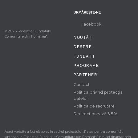
URMĂREȘTE-NE
Facebook
© 2026 Federația "Fundațiile
Comunitare din România".
NOUTĂȚI
DESPRE
FUNDAȚII
PROGRAME
PARTENERI
Contact
Politica privind protecția
datelor
Politica de recrutare
Redirecționează 3.5%
Acest website a fost elaborat în cadrul proiectului „Rețea pentru comunități
sustenabile: Federația Fundațiile Comunitare din România”, proiect finanţat prin