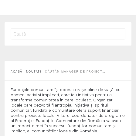
Căutăm Manager de Proiect
ACASĂ
NOUTATI
CĂUTĂM MANAGER DE PROIECT…
Fundațiile comunitare îşi doresc oraşe pline de viaţă, cu
oameni activi şi implicaţi, care iau iniţiativa pentru a
transforma comunitatea în care locuiesc. Organizaţii
locale care dezvoltă filantropia, iniţiativa şi spiritul
comunitar, fundaţiile comunitare oferă suport financiar
pentru proiecte locale. Viitorul coordonator de programe
al Federaţiei Fundaţiile Comunitare din România va avea
un impact direct în succesul fundaţiilor comunitare şi,
implicit, al comunităţilor locale din România.