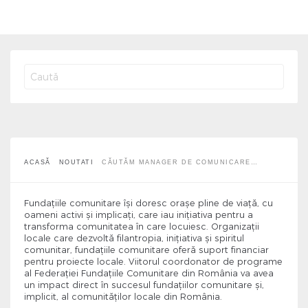
Căutăm Manager de comunicare și
consiliere filantropică
ACASĂ
NOUTATI
CĂUTĂM MANAGER DE COMUNICARE…
Fundațiile comunitare îşi doresc oraşe pline de viaţă, cu
oameni activi şi implicaţi, care iau iniţiativa pentru a
transforma comunitatea în care locuiesc. Organizaţii
locale care dezvoltă filantropia, iniţiativa şi spiritul
comunitar, fundaţiile comunitare oferă suport financiar
pentru proiecte locale. Viitorul coordonator de programe
al Federaţiei Fundaţiile Comunitare din România va avea
un impact direct în succesul fundaţiilor comunitare şi,
implicit, al comunităţilor locale din România.