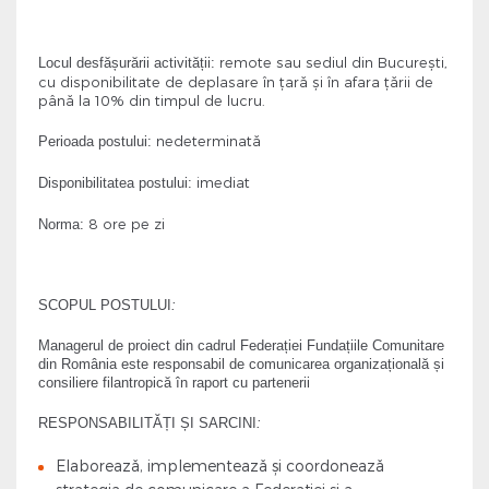
remote sau sediul din București,
Locul desfășurării activității
:
cu disponibilitate de deplasare în țară și în afara țării de
până la 10% din timpul de lucru.
nedeterminată
Perioada postului
:
imediat
Disponibilitatea postului
:
8 ore pe zi
Norma
:
SCOPUL POSTULUI
:
Managerul de proiect din cadrul Federației Fundațiile Comunitare
din România este responsabil de comunicarea organizațională și
consiliere filantropică în raport cu partenerii
RESPONSABILITĂȚI ȘI SARCINI
:
Elaborează, implementează și coordonează