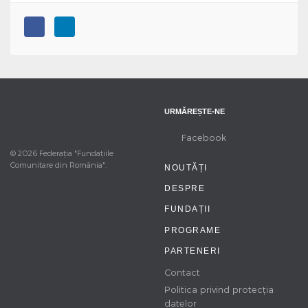
URMĂREȘTE-NE
Facebook
© 2026 Federația "Fundațiile
Comunitare din România".
NOUTĂȚI
DESPRE
FUNDAȚII
PROGRAME
PARTENERI
Contact
Politica privind protecția
datelor