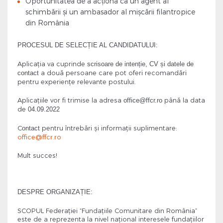
Oportunitatea de a acționa ca un agent al
schimbării și un ambasador al mișcării filantropice
din România
PROCESUL DE SELECȚIE AL CANDIDATULUI:
Aplicația va cuprinde
scrisoare de intenție, CV și datele de
a două persoane care pot oferi recomandări
contact
pentru experiențe relevante postului.
Aplicațiile vor fi trimise la adresa
până la data
office@ffcr.ro
de
04.09.2022
C
pentru întrebări și informații suplimentare:
ontact
office@ffcr.ro
Mult succes!
DESPRE ORGANIZAȚIE:
SCOPUL Federaţiei “Fundaţiile Comunitare din România”
este de a reprezenta la nivel naţional interesele fundaţiilor