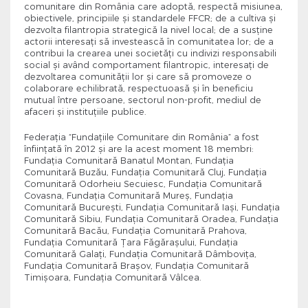
comunitare din România care adoptă, respectă misiunea,
obiectivele, principiile şi standardele FFCR; de a cultiva şi
dezvolta filantropia strategică la nivel local; de a susţine
actorii interesaţi să investească în comunitatea lor; de a
contribui la crearea unei societăţi cu indivizi responsabili
social şi având comportament filantropic, interesaţi de
dezvoltarea comunităţii lor şi care să promoveze o
colaborare echilibrată, respectuoasă şi în beneficiu
mutual între persoane, sectorul non-profit, mediul de
afaceri şi instituţiile publice.
Federaţia “Fundaţiile Comunitare din România” a fost
înființată în 2012 și are la acest moment 18 membri:
Fundația Comunitară Banatul Montan, Fundația
Comunitară Buzău, Fundația Comunitară Cluj, Fundația
Comunitară Odorheiu Secuiesc, Fundația Comunitară
Covasna, Fundația Comunitară Mureș, Fundația
Comunitară București, Fundația Comunitară Iași, Fundația
Comunitară Sibiu, Fundația Comunitară Oradea, Fundația
Comunitară Bacău, Fundația Comunitară Prahova,
Fundația Comunitară Țara Făgărașului, Fundația
Comunitară Galați, Fundația Comunitară Dâmbovița,
Fundația Comunitară Brașov, Fundația Comunitară
Timișoara, Fundația Comunitară Vâlcea.