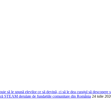
ie să le spună elevilor ce să devină, ci să le dea curajul să descopere s
 de Vară STEAM derulate de fundațiile comunitare din România
24 iulie 202