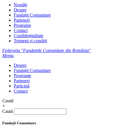
Noutăți
Despre
Fundații Comunitare
Parteneri
Programe
Contact
Confidențialitate
Termeni și condiții
Federația "Fundațiile Comunitare din România"
Meniu
Despre
Fundații Comunitare
Programe
Parteneri
Participă
Contact
Caută
×
Caută
Fundații Comunitare