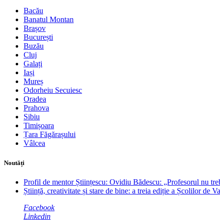
Bacău
Banatul Montan
Brașov
București
Buzău
Cluj
Galați
Iași
Mureș
Odorheiu Secuiesc
Oradea
Prahova
Sibiu
Timișoara
Țara Făgărașului
Vâlcea
Noutăți
Profil de mentor Științescu: Ovidiu Bădescu: „Profesorul nu trebu
Știință, creativitate și stare de bine: a treia ediție a Școlilor
Facebook
Linkedin