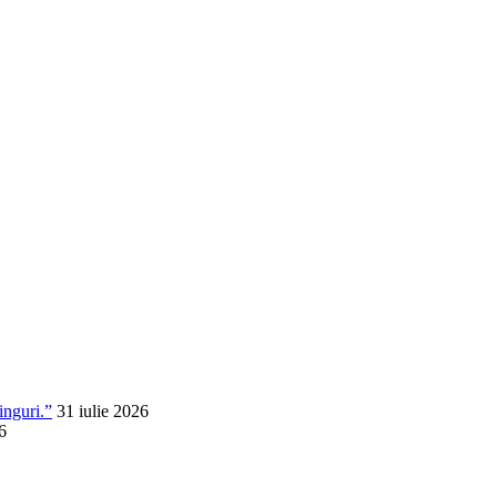
inguri.”
31 iulie 2026
6