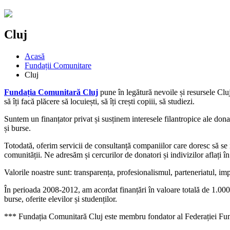
Cluj
Acasă
Fundații Comunitare
Cluj
Fundația Comunitară Cluj
pune în legătură nevoile și resursele Cluju
să îți facă plăcere să locuiești, să îți crești copiii, să studiezi.
Suntem un finanțator privat și susținem interesele filantropice ale dona
și burse.
Totodată, oferim servicii de consultanță companiilor care doresc să se 
comunității. Ne adresăm și cercurilor de donatori și indivizilor aflați î
Valorile noastre sunt: transparența, profesionalismul, parteneriatul, im
În perioada 2008-2012, am acordat finanțări în valoare totală de 1.000.
burse, oferite elevilor și studenților.
*** Fundația Comunitară Cluj este membru fondator al Federației Fu