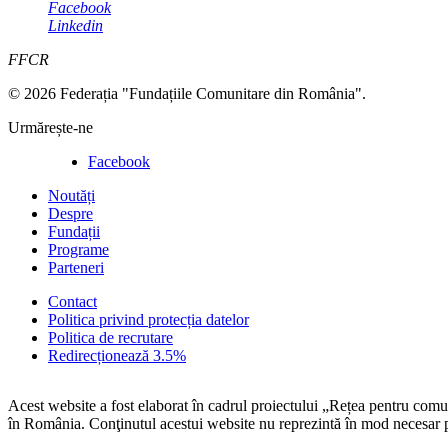
Facebook
Linkedin
FFCR
© 2026 Federația "Fundațiile Comunitare din România".
Urmărește-ne
Facebook
Noutăți
Despre
Fundații
Programe
Parteneri
Contact
Politica privind protecția datelor
Politica de recrutare
Redirecționează 3.5%
Acest website a fost elaborat în cadrul proiectului „Rețea pentru com
în România. Conţinutul acestui website nu reprezintă în mod necesar p