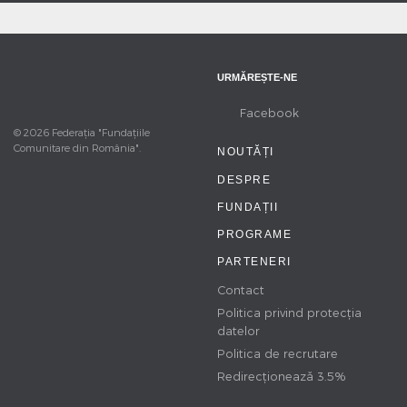
URMĂREȘTE-NE
Facebook
© 2026 Federația "Fundațiile
Comunitare din România".
NOUTĂȚI
DESPRE
FUNDAȚII
PROGRAME
PARTENERI
Contact
Politica privind protecția
datelor
Politica de recrutare
Redirecționează 3.5%