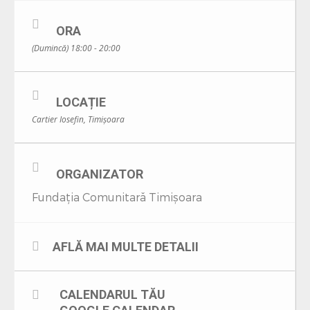
în timp’’ să vizităm mici comunități inedite, să descoperim
cartierul Iosefin la pas și să stăm la poveşti despre elevi şi
studenţi şi despre o anumită energie care aduce schimbarea.
ORA
Avem 20 de locuri, iar participarea se face pe baza confirmării
(Dumincă) 18:00 - 20:00
primite pe e-mail. Primul sosit, primul servit. Completează
formularul de aici pentru înscriere:
http://tiny.cc/jrck9y
, până
joi 18 iulie, ora 17.00 și așteaptă confirmarea noastră pe la
ora 18.00. În urma confirmării vei primi mai multe detalii cu
LOCAȚIE
punctul și ora de întâlnire.
Cartier Iosefin, Timișoara
Pe curând,
Echipa Talk the Walk
ORGANIZATOR
Fundația Comunitară Timișoara
AFLĂ MAI MULTE DETALII
CALENDARUL TĂU