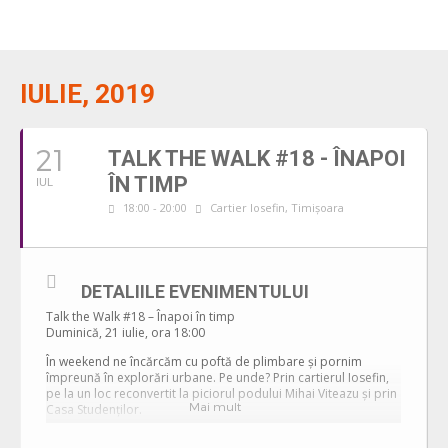
IULIE, 2019
21
TALK THE WALK #18 - ÎNAPOI
ÎN TIMP
IUL
18:00 - 20:00
Cartier Iosefin, Timișoara
DETALIILE EVENIMENTULUI
Talk the Walk #18 – Înapoi în timp
Duminică, 21 iulie, ora 18:00
În weekend ne încărcăm cu poftă de plimbare și pornim
împreună în explorări urbane. Pe unde? Prin cartierul Iosefin,
pe la un loc reconvertit la piciorul podului Mihai Viteazu şi prin
Mai mult
Casa Studenţilor.
Hai cu noi în turul Talk the Walk #18 pe care l-am numit ‘‘Înapoi