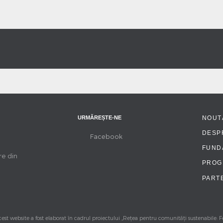
URMĂREȘTE-NE
NOUT
DESP
Facebook
FUNDA
re din
PROG
PART
est website a fost elaborat în cadrul proiectului „Rețea pentru comunități sustenabile: