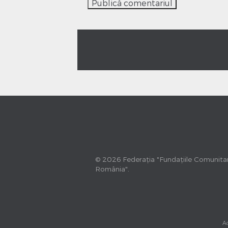
© 2026 Federația "Fundațiile Comunita
România".
Ac