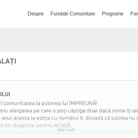
Despre
Fundații Comunitare
Programe
Par
LAȚI
ULUI
iar) comunitatea la puterea lui ÎMPREUNĂ!
tru alergarea pe care o poți câștiga doar dacă inima îți a
anul acesta la ediția cu numărul 8, dovadă că iubirea nu d
ă din dragoste pentru ACASĂ.
Mai mult