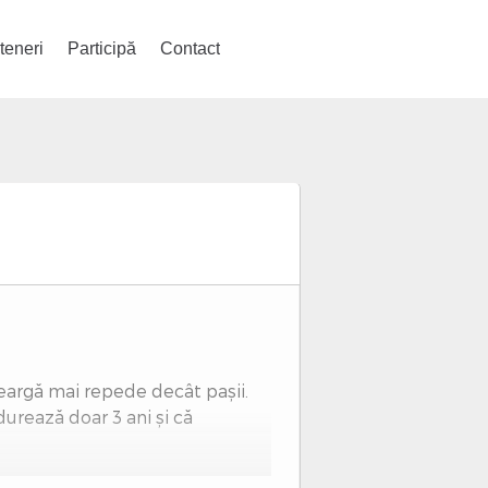
teneri
Participă
Contact
leargă mai repede decât pașii.
urează doar 3 ani și că