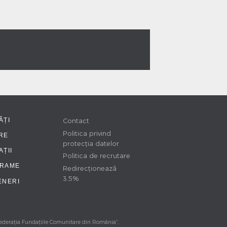
ĂȚI
Contact
Politica privind
RE
protecția datelor
ȚII
Politica de recrutare
RAME
Redirecționează
3.5%
ENERI
 Federația Fundațiile Comunitare din România”,