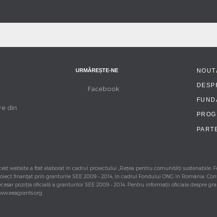
URMĂREȘTE-NE
NOUT
DESP
Facebook
FUNDA
re din
PROG
PART
est website a fost elaborat în cadrul proiectului „Rețea pentru comunități sustenabile:
oiect finanţat prin granturile SEE 2009 – 2014, în cadrul Fondului ONG în România. Con
cesar poziţia oficială a granturilor SEE 2009 – 2014. Pentru informaţii oficiale despre gr
ww.eeagrants.org.