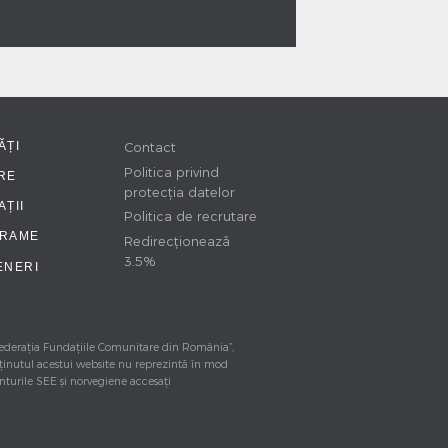
ĂȚI
Contact
Politica privind
RE
protecția datelor
ȚII
Politica de recrutare
RAME
Redirecționează
3.5%
ENERI
 Federația Fundațiile Comunitare din România”,
ţinutul acestui website nu reprezintă în mod
anturile SEE şi norvegiene accesaţi