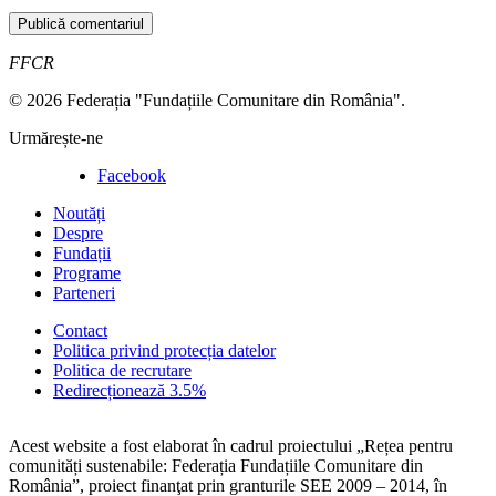
FFCR
© 2026 Federația "Fundațiile Comunitare din România".
Urmărește-ne
Facebook
Noutăți
Despre
Fundații
Programe
Parteneri
Contact
Politica privind protecția datelor
Politica de recrutare
Redirecționează 3.5%
Acest website a fost elaborat în cadrul proiectului „Rețea pentru
comunități sustenabile: Federația Fundațiile Comunitare din
România”, proiect finanţat prin granturile SEE 2009 – 2014, în