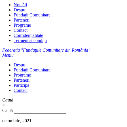
Noutăți
Despre
Fundații Comunitare
Parteneri
Programe
Contact
Confidențialitate
Termeni și condiții
Federația "Fundațiile Comunitare din România"
Meniu
Despre
Fundații Comunitare
Programe
Parteneri
Participă
Contact
Caută
×
Caută
octombrie, 2021