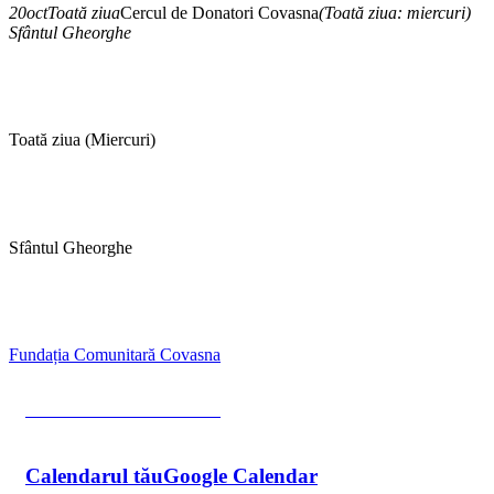
20
oct
Toată ziua
Cercul de Donatori Covasna
(Toată ziua: miercuri)
Sfântul Gheorghe
Ora
Toată ziua (Miercuri)
Locație
Sfântul Gheorghe
Organizator
Fundația Comunitară Covasna
Află mai multe detalii
Calendarul tău
Google Calendar