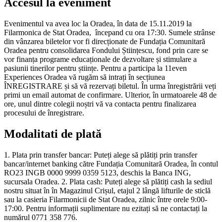
Accesul la eveniment
Evenimentul va avea loc la Oradea, în data de 15.11.2019 la
Filarmonica de Stat Oradea, începand cu ora 17:30. Sumele strânse
din vânzarea biletelor vor fi direcționate de Fundația Comunitară
Oradea pentru consolidarea Fondului Științescu, fond prin care se
vor finanța programe educaționale de dezvoltare și stimulare a
pasiunii tinerilor pentru științe. Pentru a participa la 11even
Experiences Oradea vă rugăm să intrați în secțiunea
ÎNREGISTRARE și să vă rezervați biletul. În urma înregistrării veți
primi un email automat de confirmare. Ulterior, în urmatoarele 48 de
ore, unul dintre colegii noștri vă va contacta pentru finalizarea
procesului de înregistrare.
Modalitati de plată
1. Plata prin transfer bancar: Puteți alege să plătiți prin transfer
bancar/internet banking către Fundația Comunitară Oradea, în contul
RO23 INGB 0000 9999 0359 5123, deschis la Banca ING,
sucursala Oradea. 2. Plata cash: Puteți alege să plătiți cash la sediul
nostru situat în în Magazinul Crișul, etajul 2 lângă lifturile de sticlă
sau la casieria Filarmonicii de Stat Oradea, zilnic între orele 9:00-
17:00. Pentru informații suplimentare nu ezitați să ne contactați la
numărul 0771 358 776.