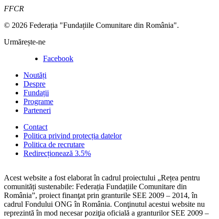
FFCR
© 2026 Federația "Fundațiile Comunitare din România".
Urmărește-ne
Facebook
Noutăți
Despre
Fundații
Programe
Parteneri
Contact
Politica privind protecția datelor
Politica de recrutare
Redirecționează 3.5%
Acest website a fost elaborat în cadrul proiectului „Rețea pentru
comunități sustenabile: Federația Fundațiile Comunitare din
România”, proiect finanţat prin granturile SEE 2009 – 2014, în
cadrul Fondului ONG în România. Conţinutul acestui website nu
reprezintă în mod necesar poziţia oficială a granturilor SEE 2009 –