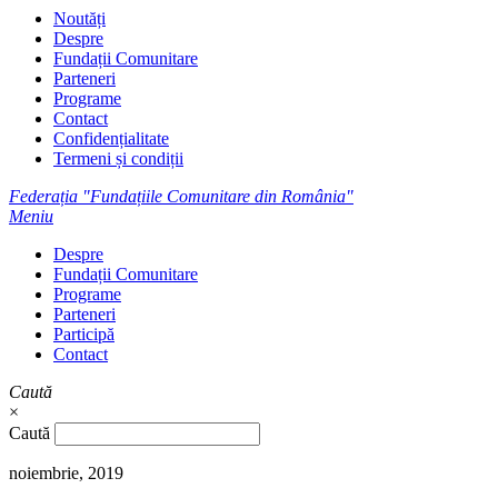
Noutăți
Despre
Fundații Comunitare
Parteneri
Programe
Contact
Confidențialitate
Termeni și condiții
Federația "Fundațiile Comunitare din România"
Meniu
Despre
Fundații Comunitare
Programe
Parteneri
Participă
Contact
Caută
×
Caută
noiembrie, 2019