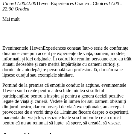
15
nov
17:00
22:00
11even Experiences Oradea - Choices
17:00 -
22:00
Oradea
Mai mult
Detaliile evenimentului
Evenimentele 11evenExperiences constau într-o serie de conferințe
dinamice care pun accent pe experiențe de viață, oameni, modele,
informații și idei originale. În cadrul lor reunim persoane care au trăit
situații deosebite și care merită împărtășite cu oameni curioși și
dornici de autodepășire personală sau profesională, dar cărora le
lipsesc curajul sau exemplele similare.
Pornind de la premisa că emoțiile conduc la acțiune, evenimentele
11even sunt create pentru a deschide mintea și sufletul
participanților, pentru a inspira și pentru a genera decizii pozitive
legate de viață și carieră. Vedete în lumea lor sau oameni obisnuiți
din jurul nostru, dar cu povești de viață excepționale, au acceptat
provocarea de a vorbi timp de 11minute fiecare despre o experiență
marcantă din viața lor, deciziile luate și schimbările ce au urmat
pentru că nu au renunțat să lupte, să spere, să creadă, să viseze.