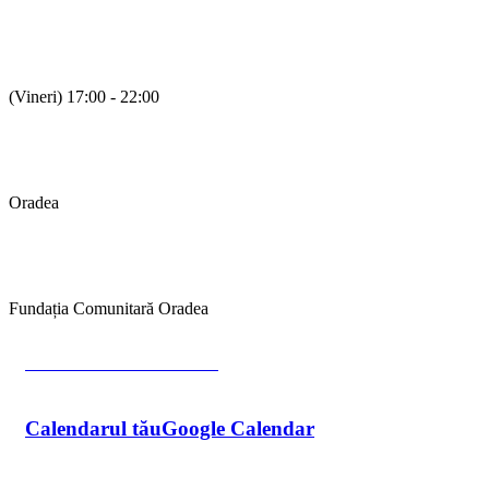
Ora
(Vineri) 17:00 - 22:00
Locație
Oradea
Organizator
Fundația Comunitară Oradea
Află mai multe detalii
Calendarul tău
Google Calendar