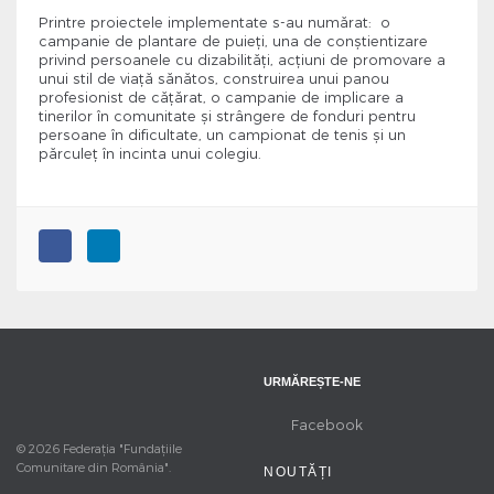
Printre proiectele implementate s-au numărat: o
campanie de plantare de puieţi, una de conştientizare
privind persoanele cu dizabilităţi, acţiuni de promovare a
unui stil de viaţă sănătos, construirea unui panou
profesionist de căţărat, o campanie de implicare a
tinerilor în comunitate şi strângere de fonduri pentru
persoane în dificultate, un campionat de tenis şi un
părculeţ în incinta unui colegiu.
URMĂREȘTE-NE
Facebook
© 2026 Federația "Fundațiile
Comunitare din România".
NOUTĂȚI