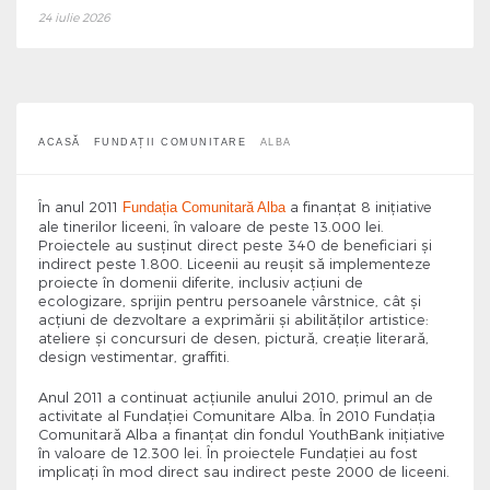
Alba
24 iulie 2026
ACASĂ
FUNDAȚII COMUNITARE
ALBA
În anul 2011
a finanțat 8 inițiative
Fundația Comunitară Alba
ale tinerilor liceeni, în valoare de peste 13.000 lei.
Proiectele au susținut direct peste 340 de beneficiari și
indirect peste 1.800. Liceenii au reușit să implementeze
proiecte în domenii diferite, inclusiv acțiuni de
ecologizare, sprijin pentru persoanele vârstnice, cât și
acțiuni de dezvoltare a exprimării și abilităților artistice:
ateliere și concursuri de desen, pictură, creație literară,
design vestimentar, graffiti.
Anul 2011 a continuat acțiunile anului 2010, primul an de
activitate al Fundației Comunitare Alba. În 2010 Fundația
Comunitară Alba a finanțat din fondul YouthBank inițiative
în valoare de 12.300 lei. În proiectele Fundației au fost
implicați în mod direct sau indirect peste 2000 de liceeni.