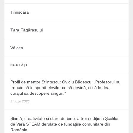
Timișoara
Țara Făgărașului
Vâlcea
NOUTĂȚI
Profil de mentor Științescu: Ovidiu Bădescu: „Profesorul nu
trebuie să le spună elevilor ce să devină, ci să le dea
curajul să descopere singuri.”
31 iulie 2026
Știință, creativitate și stare de bine: a treia ediție a Școlilor
de Vară STEAM derulate de fundațiile comunitare din
România